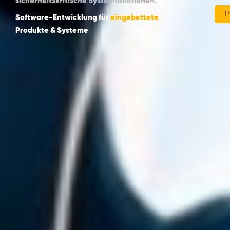
sicherheitskritische Systemfunktionen.
P
Software-Entwicklung für
intelligente
fehlersichere
Produkte & Systeme
zertifizierte
eingebettete